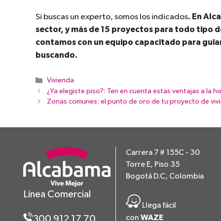
. En Al
Si buscas un experto, somos los indicados
sector, y más de 15 proyectos para todo tipo d
contamos con un equipo capacitado para guiart
buscando.
Categorías
Vivienda
¿Ya elegiste piso?: Ten en cuenta estas ventajas a la
Zonas comunes: el punto de oro de tu proyecto de viv
Carrera 7 # 155C - 30
Torre E, Piso 35
Bogotá D.C, Colombia
Línea Comercial
Llega fácil
WAZE
300 912 17 70
con